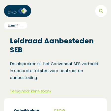
Direct naar hoofdnavigatie
Direct naar hoofdinhoud
Direct naar footer
....
home
Leidraad Aanbesteden
SEB
De afspraken uit het Convenant SEB vertaald
in concrete teksten voor contract en
aanbesteding.
Terug naar kennisbank
Ontwikkelaar
CROW