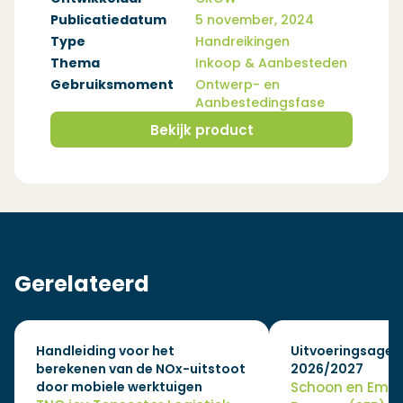
Publicatiedatum
5 november, 2024
Type
Handreikingen
Thema
Inkoop & Aanbesteden
Gebruiksmoment
Ontwerp- en
Aanbestedingsfase
Bekijk product
(Opent in een nieuw venster)
Gerelateerd
Handleiding voor het
Uitvoeringsagen
berekenen van de NOx-uitstoot
2026/2027
door mobiele werktuigen
Schoon en Emis