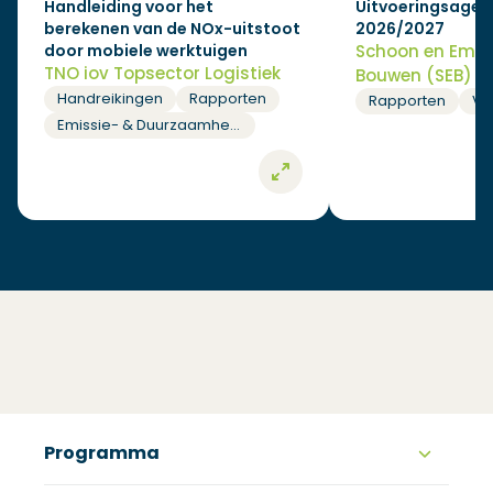
Handleiding voor het
Uitvoeringsagen
berekenen van de NOx-uitstoot
2026/2027
door mobiele werktuigen
Schoon en Emis
TNO iov Topsector Logistiek
Bouwen (SEB)
Handreikingen
Rapporten
Rapporten
Vis
Emissie- & Duurzaamheidsberekeningen
Programma