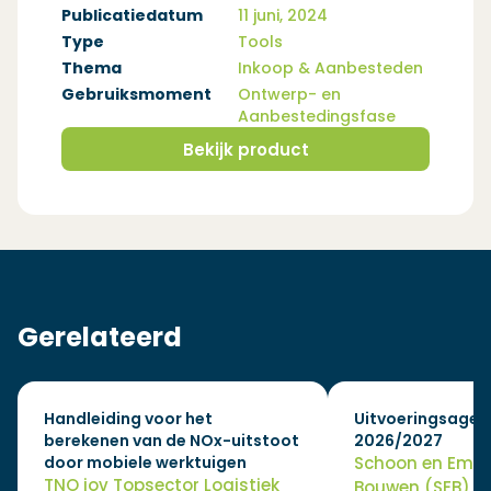
Publicatiedatum
11 juni, 2024
Type
Tools
Thema
Inkoop & Aanbesteden
Gebruiksmoment
Ontwerp- en
Aanbestedingsfase
Bekijk product
(Opent in een nieuw venster)
Gerelateerd
Handleiding voor het
Uitvoeringsagen
berekenen van de NOx-uitstoot
2026/2027
door mobiele werktuigen
Schoon en Emis
TNO iov Topsector Logistiek
Bouwen (SEB)