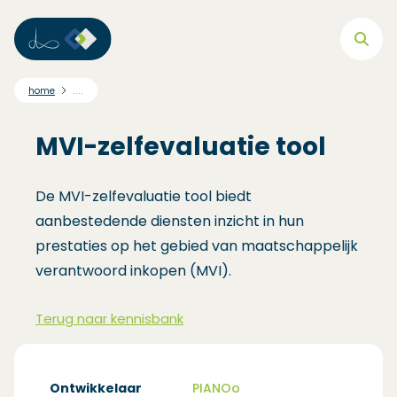
Direct naar hoofdnavigatie
Direct naar hoofdinhoud
Direct naar footer
....
home
MVI-zelfevaluatie tool
De MVI-zelfevaluatie tool biedt
aanbestedende diensten inzicht in hun
prestaties op het gebied van maatschappelijk
verantwoord inkopen (MVI).
Terug naar kennisbank
Ontwikkelaar
PIANOo