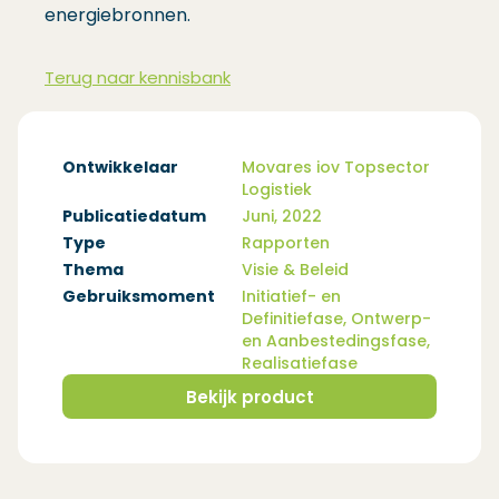
energiebronnen.
Terug naar kennisbank
Ontwikkelaar
Movares iov Topsector
Logistiek
Publicatiedatum
Juni, 2022
Type
Rapporten
Thema
Visie & Beleid
Gebruiksmoment
Initiatief- en
Definitiefase, Ontwerp-
en Aanbestedingsfase,
Realisatiefase
Bekijk product
(Opent in een nieuw venster)