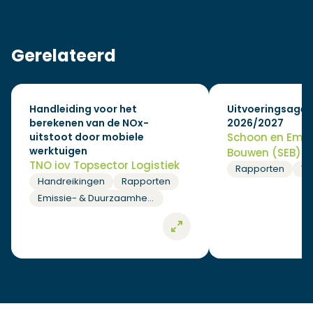
Gerelateerd
Handleiding voor het
Uitvoeringsagen
berekenen van de NOx-
2026/2027
uitstoot door mobiele
Schoon en Emis
werktuigen
Bouwen (SEB)
TNO iov Topsector Logistiek
Rapporten
Vi
Handreikingen
Rapporten
Emissie- & Duurzaamheidsberekeningen